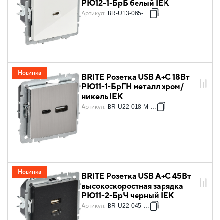
РЮ12-1-БрБ белый IEK
Артикул
:
BR-U13-065-K01
Новинка
BRITE Розетка USB A+C 18Вт
РЮ11-1-БрГН металл хром/
никель IEK
Артикул
:
BR-U22-018-M-K23
Новинка
BRITE Розетка USB A+C 45Вт
высокоскоростная зарядка
РЮ11-2-БрЧ черный IEK
Артикул
:
BR-U22-045-K02