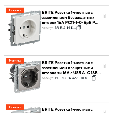
Новинка
BRITE Розетка 1-местная с
заземлением без защитных
шторок 16А РС11-1-0-БрБ РФ
белый IEK
Артикул
:
BR-R11-16-K011
Новинка
BRITE Розетка 1-местная с
заземлением с защитными
шторками 16А с USB A+C 18Вт
РЮш11-1-БрГН металл хром/
Артикул
:
BR-R14-16-U22-018-M-K23
никель IEK
Новинка
BRITE Розетка 1-местная с