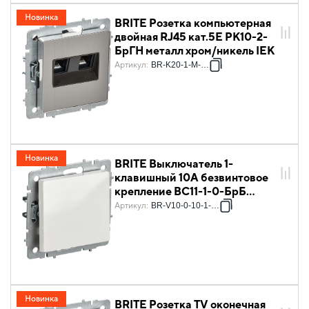
Новинка
BRITE Розетка компьютерная
двойная RJ45 кат.5E РК10-2-
БрГН металл хром/никель IEK
Артикул
:
BR-K20-1-M-K23
Новинка
BRITE Выключатель 1-
клавишный 10А безвинтовое
крепление ВС11-1-0-БрБ
белый IEK
Артикул
:
BR-V10-0-10-1-K01
Новинка
BRITE Розетка TV оконечная