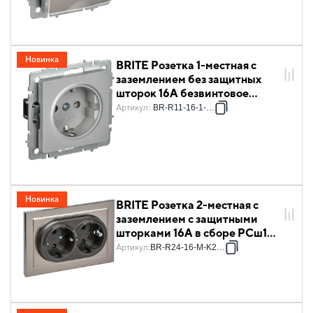
Новинка
BRITE Розетка 1-местная с
заземлением без защитных
шторок 16А безвинтовое
крепление РС21-1-0-БрА
Артикул
:
BR-R11-16-1-K47
алюминий IEK
Новинка
BRITE Розетка 2-местная с
заземлением с защитными
шторками 16А в сборе РСш12-
3-БрГН металл хром/никель
Артикул
:
BR-R24-16-M-K23-F
IEK