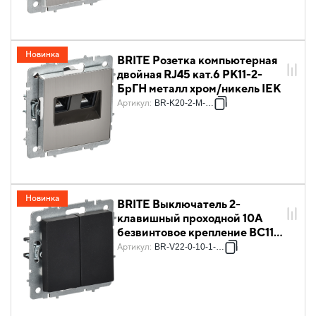
Новинка
BRITE Розетка компьютерная
двойная RJ45 кат.6 РК11-2-
БрГН металл хром/никель IEK
Артикул
:
BR-K20-2-M-K23
Новинка
BRITE Выключатель 2-
клавишный проходной 10А
безвинтовое крепление ВС11-
2-6-БрЧ черный IEK
Артикул
:
BR-V22-0-10-1-K02