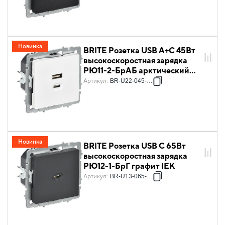
Новинка
BRITE Розетка USB A+C 45Вт
высокоскоростная зарядка
РЮ11-2-БрАБ арктический
белый IEK
Артикул
:
BR-U22-045-K91
Новинка
BRITE Розетка USB C 65Вт
высокоскоростная зарядка
РЮ12-1-БрГ графит IEK
Артикул
:
BR-U13-065-K53