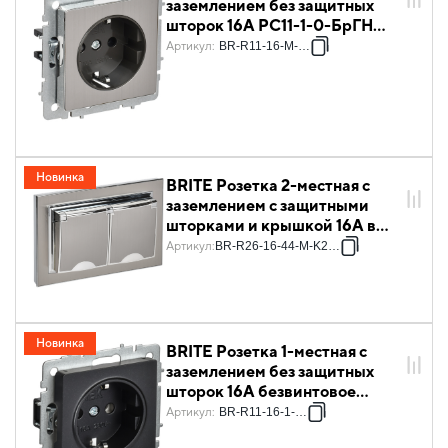
заземлением без защитных
шторок 16А РС11-1-0-БрГН
металл хром/никель IEK
Артикул
:
BR-R11-16-M-K23
Новинка
BRITE Розетка 2-местная с
заземлением с защитными
шторками и крышкой 16А в
сборе IP44 РСбш12-3-44-
Артикул
:
BR-R26-16-44-M-K23-F
БрГН металл хром/никель IEK
Новинка
BRITE Розетка 1-местная с
заземлением без защитных
шторок 16А безвинтовое
крепление РС21-1-0-БрЧ
Артикул
:
BR-R11-16-1-K02
черный IEK