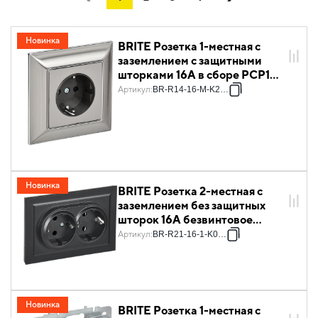
Выключатели жалюзи
Датчики движения
Новинка
BRITE Розетка 1-местная с
Отельные механизмы
Подсветки
заземлением с защитными
шторками 16А в сборе РСР14-
Светорегуляторы
Терморегуляторы
1-0-БрГН металл хром/никель
Артикул
:
BR-R14-16-M-K23-F
IEK
Новинка
BRITE Розетка 2-местная с
заземлением без защитных
шторок 16А безвинтовое
крепление в сборе РС22-3-
Артикул
:
BR-R21-16-1-K02-F
БрЧ черный IEK
Новинка
BRITE Розетка 1-местная с