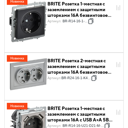
Новинка
BRITE Розетка 1-местная с
заземлением с защитными
шторками 16А безвинтовое
крепление РС24-1-0-БрЧ
Артикул
:
BR-R14-16-1-K02
черный IEK
Новинка
BRITE Розетка 2-местная с
заземлением с защитными
шторками 16А безвинтовое
крепление в сборе РСш22-3-
Артикул
:
BR-R24-16-1-K47-F
БрА алюминий IEK
Новинка
BRITE Розетка 1-местная с
заземлением с защитными
шторками 16А с USB A+A 5В
2,1А РЮш10-1-БрГН металл
Артикул
:
BR-R14-16-U21-D21-M-K23