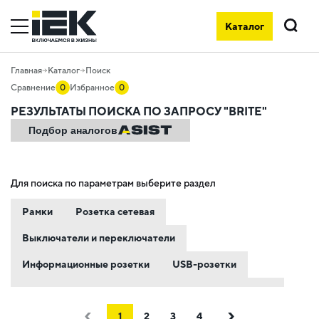
Каталог
Brite
Главная
Каталог
Поиск
Сравнение
0
Избранное
0
РЕЗУЛЬТАТЫ ПОИСКА ПО ЗАПРОСУ "BRITE"
Подбор аналогов
Для поиска по параметрам выберите раздел
Рамки
Розетка сетевая
Выключатели и переключатели
Информационные розетки
USB-розетки
TV-розетки
Вставка модульная
Аксессуары
1
2
3
4
Кнопочные выключатели
Мультимедийные розетки