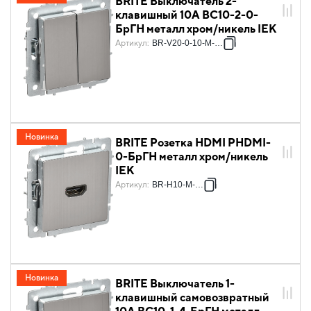
BRITE Выключатель 2-
клавишный 10А ВС10-2-0-
БрГН металл хром/никель IEK
Артикул
:
BR-V20-0-10-M-K23
Новинка
BRITE Розетка HDMI РHDMI-
0-БрГН металл хром/никель
IEK
Артикул
:
BR-H10-M-K23
Новинка
BRITE Выключатель 1-
клавишный самовозвратный