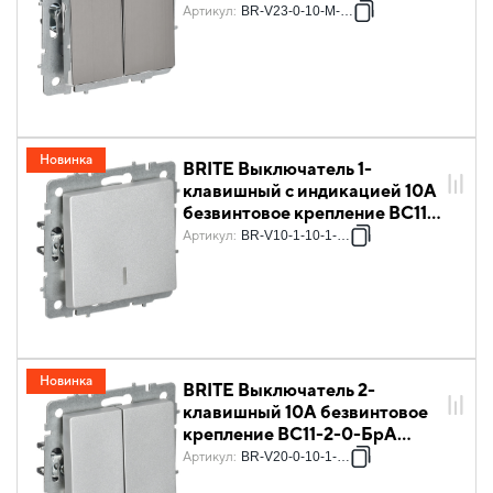
хром/никель IEK
Артикул
:
BR-V23-0-10-M-K23
Новинка
BRITE Выключатель 1-
клавишный с индикацией 10А
безвинтовое крепление ВС11-
1-1-БрА алюминий IEK
Артикул
:
BR-V10-1-10-1-K47
Новинка
BRITE Выключатель 2-
клавишный 10А безвинтовое
крепление ВС11-2-0-БрА
алюминий IEK
Артикул
:
BR-V20-0-10-1-K47