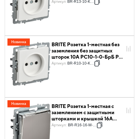
РФ белый IEK
Артикул
:
BR-R13-10-K011
Новинка
BRITE Розетка 1-местная без
заземления без защитных
шторок 10А РС10-1-0-БрБ РФ
белый IEK
Артикул
:
BR-R10-10-K011
Новинка
BRITE Розетка 1-местная с
заземлением с защитными
шторками и крышкой 16А
IP20 РСбш10-3-БрГН металл
Артикул
:
BR-R16-16-M-K23
хром/никель IEK