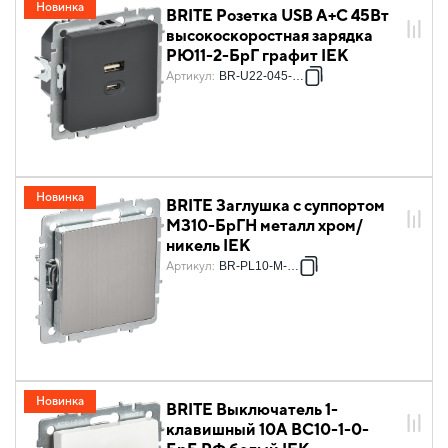
Новинка
BRITE Розетка USB A+C 45Вт
высокоскоростная зарядка
РЮ11-2-БрГ графит IEK
Артикул
:
BR-U22-045-K53
Новинка
BRITE Заглушка с суппортом
МЗ10-БрГН металл хром/
никель IEK
Артикул
:
BR-PL10-M-K23
Новинка
BRITE Выключатель 1-
клавишный 10А ВС10-1-0-