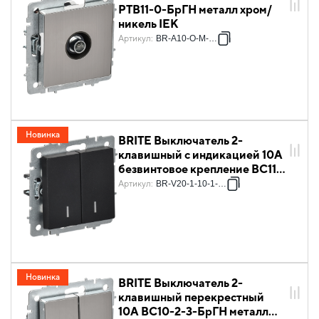
РТВ11-0-БрГН металл хром/
никель IEK
Артикул
:
BR-A10-O-M-K23
Новинка
BRITE Выключатель 2-
клавишный с индикацией 10А
безвинтовое крепление ВС11-
2-1-БрЧ черный IEK
Артикул
:
BR-V20-1-10-1-K02
Новинка
BRITE Выключатель 2-
клавишный перекрестный
10А ВС10-2-3-БрГН металл