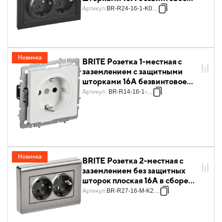
крепление в сборе РСш22-3-
Артикул
:
BR-R24-16-1-K02-F
БрЧ черный IEK
Новинка
BRITE Розетка 1-местная с
заземлением с защитными
шторками 16А безвинтовое
крепление РС24-1-0-БрБ
Артикул
:
BR-R14-16-1-K01
белый IEK
Новинка
BRITE Розетка 2-местная с
заземлением без защитных
шторок плоская 16А в сборе
РСПл12-3-БрГН металл хром/
Артикул
:
BR-R27-16-M-K23-F
никель IEK