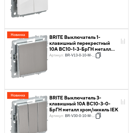
Новинка
BRITE Выключатель 1-
клавишный перекрестный
10А ВС10-1-3-БрГН металл
хром/никель IEK
Артикул
:
BR-V13-0-10-M-K23
Новинка
BRITE Выключатель 3-
клавишный 10А ВС10-3-0-
БрГН металл хром/никель IEK
Артикул
:
BR-V30-0-10-M-K23