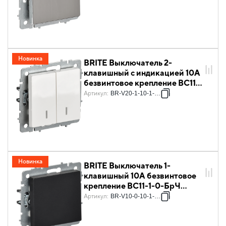
Новинка
BRITE Выключатель 2-
клавишный с индикацией 10А
безвинтовое крепление ВС11-
2-1-БрБ белый IEK
Артикул
:
BR-V20-1-10-1-K01
Новинка
BRITE Выключатель 1-
клавишный 10А безвинтовое
крепление ВС11-1-0-БрЧ
черный IEK
Артикул
:
BR-V10-0-10-1-K02