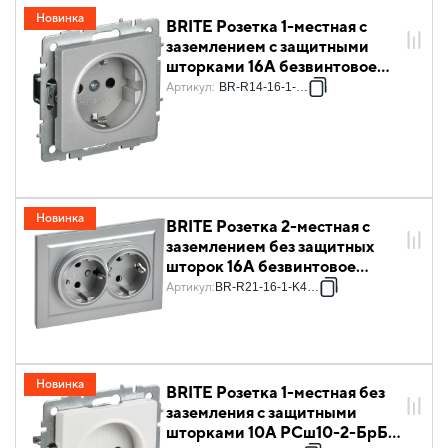
Новинка
BRITE Розетка 1-местная с
заземлением с защитными
шторками 16А безвинтовое
крепление РС24-1-0-БрА
Артикул
:
BR-R14-16-1-K47
алюминий IEK
Новинка
BRITE Розетка 2-местная с
заземлением без защитных
шторок 16А безвинтовое
крепление в сборе РС22-3-
Артикул
:
BR-R21-16-1-K47-F
БрА алюминий IEK
Новинка
BRITE Розетка 1-местная без
заземления с защитными
шторками 10А РСш10-2-БрБ