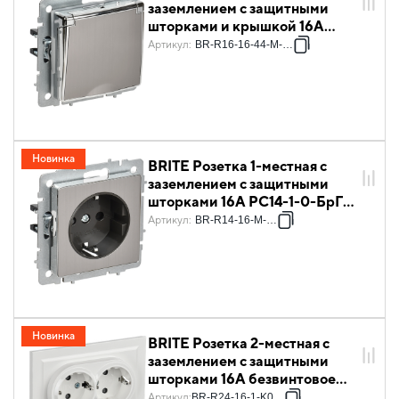
заземлением с защитными
шторками и крышкой 16А
IP44 РСбш10-3-44-БрГН
Артикул
:
BR-R16-16-44-M-K23
металл хром/никель IEK
Новинка
BRITE Розетка 1-местная с
заземлением с защитными
шторками 16А РС14-1-0-БрГН
металл хром/никель IEK
Артикул
:
BR-R14-16-M-K23
Новинка
BRITE Розетка 2-местная с
заземлением с защитными
шторками 16А безвинтовое
крепление в сборе РСш22-3-
Артикул
:
BR-R24-16-1-K01-F