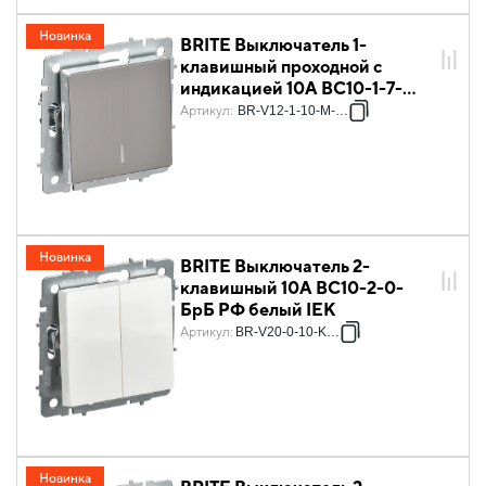
Новинка
BRITE Выключатель 1-
клавишный проходной с
индикацией 10А ВС10-1-7-
БрГН металл хром/никель IEK
Артикул
:
BR-V12-1-10-M-K23
Новинка
BRITE Выключатель 2-
клавишный 10А ВС10-2-0-
БрБ РФ белый IEK
Артикул
:
BR-V20-0-10-K011
Новинка