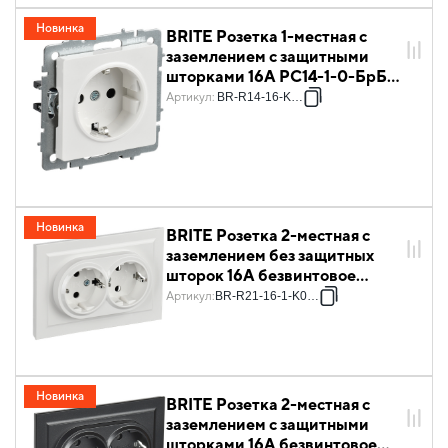
Новинка
BRITE Розетка 1-местная с
заземлением с защитными
шторками 16А РС14-1-0-БрБ
РФ белый IEK
Артикул
:
BR-R14-16-K011
Новинка
BRITE Розетка 2-местная с
заземлением без защитных
шторок 16А безвинтовое
крепление в сборе РС22-3-
Артикул
:
BR-R21-16-1-K01-F
БрБ белый IEK
Новинка
BRITE Розетка 2-местная с
заземлением с защитными
шторками 16А безвинтовое