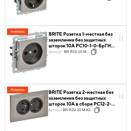
хром/никель IEK
Новинка
BRITE Розетка 1-местная без
заземления без защитных
шторок 10А РС10-1-0-БрГН
металл хром/никель IEK
Артикул
:
BR-R10-10-M-K23
Новинка
BRITE Розетка 2-местная без
заземления без защитных
шторок 10А в сборе РС12-2-
БрГН металл хром/никель IEK
Артикул
:
BR-R20-10-M-K23-F