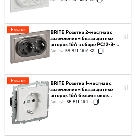
БрБ белый IEK
Новинка
BRITE Розетка 2-местная с
заземлением без защитных
шторок 16А в сборе РС12-3-
БрГН металл хром/никель IEK
Артикул
:
BR-R21-16-M-K23-F
Новинка
BRITE Розетка 1-местная с
заземлением без защитных
шторок 16А безвинтовое
крепление РС21-1-0-БрБ
Артикул
:
BR-R11-16-1-K01
белый IEK