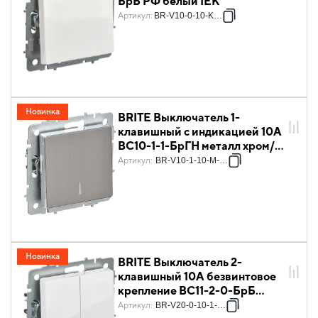
БрБ РФ белый IEK
Артикул
:
BR-V10-0-10-K011
Новинка
BRITE Выключатель 1-
клавишный с индикацией 10А
ВС10-1-1-БрГН металл хром/
никель IEK
Артикул
:
BR-V10-1-10-M-K23
Новинка
BRITE Выключатель 2-
клавишный 10А безвинтовое
крепление ВС11-2-0-БрБ
белый IEK
Артикул
:
BR-V20-0-10-1-K01