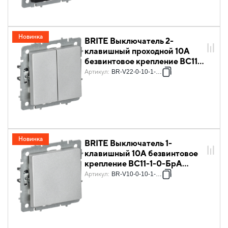
Новинка
BRITE Выключатель 2-
клавишный проходной 10А
безвинтовое крепление ВС11-
2-6-БрА алюминий IEK
Артикул
:
BR-V22-0-10-1-K47
Новинка
BRITE Выключатель 1-
клавишный 10А безвинтовое
крепление ВС11-1-0-БрА
алюминий IEK
Артикул
:
BR-V10-0-10-1-K47