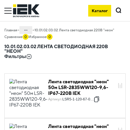
Каталог
Поиск
...
Главная
10.01.02.03.02 Лента светодиодная 220В "неон"
Сравнение
0
Избранное
0
Каталог
10.01.02.03.02 ЛЕНТА СВЕТОДИОДНАЯ 220В
"НЕОН"
10. Светотехника
Фильтры
10.01 Источники света
10.01.02 Лента светодиодная
10.01.02.03 Лента светодиодная 220В
Лента светодиодная "неон"
50м LSR-2835WW120-9,6-
IP67-220В IEK
Артикул
:
LSR5-1-120-67-0-50
Лента светодиодная "неон"