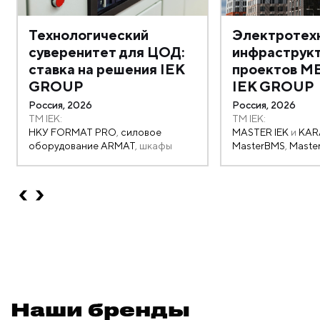
Технологический
Электротех
суверенитет для ЦОД:
инфраструк
ставка на решения IEK
проектов ME
GROUP
IEK GROUP
Россия, 2026
Россия, 2026
TM IEK:
TM IEK:
НКУ FORMAT PRO
,
силовое
MASTER IEK
и
KAR
оборудование ARMAT
, шкафы
MasterBMS
,
Maste
FORMAT
,
ONI
,
MasterSCADA 4D
,
MasterCAD,
ONI
шинопровод LINEBAR
Наши бренды