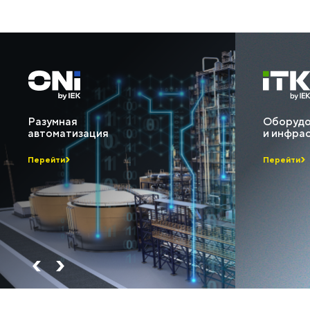
Разумная
Оборудо
автоматизация
и инфра
Перейти
Перейти