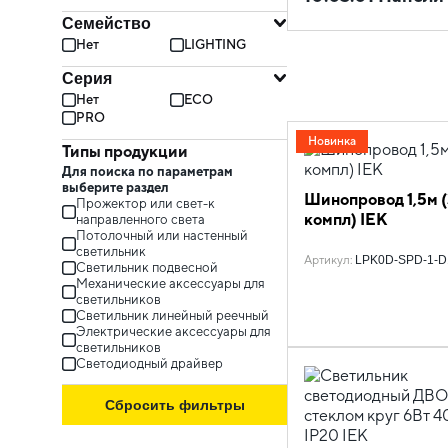
Семейство
Нет
LIGHTING
Серия
Нет
ECO
PRO
Новинка
Типы продукции
Для поиска по параметрам
выберите раздел
Шинопровод 1,5м 
Прожектор или cвет-к
компл) IEK
направленного света
Потолочный или настенный
светильник
Артикул
:
LPK0D-SPD-1-D
Светильник подвесной
Механические аксессуары для
светильников
Светильник линейный реечный
Электрические аксессуары для
светильников
Светодиодный драйвер
Сбросить фильтры