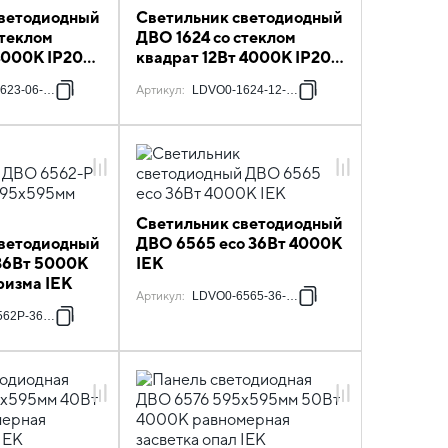
светодиодный
Светильник светодиодный
стеклом
ДВО 1624 со стеклом
4000К IP20
квадрат 12Вт 4000К IP20
IEK
623-06-4000-K01
Артикул
:
LDVO0-1624-12-4000-K01
Светильник светодиодный
светодиодный
ДВО 6565 eco 36Вт 4000К
36Вт 5000К
IEK
ризма IEK
Артикул
:
LDVO0-6565-36-0-4000-K01
62P-36-5000-K01