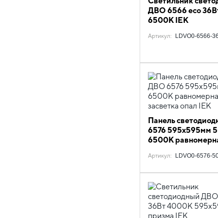
Светильник свето
ДВО 6566 eco 36В
6500К IEK
Артикул
:
LDVO0-6566-36
Панель светодиод
6576 595х595мм 
6500К равномерн
засветка опал IEK
Артикул
:
LDVO0-6576-50