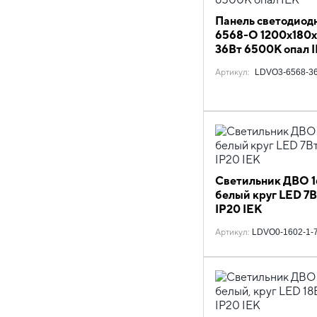
Панель светодиод
6568-O 1200х180
36Вт 6500К опал 
Артикул
:
LDVO3-6568-36
Светильник ДВО 
белый круг LED 7
IP20 IEK
Артикул
:
LDVO0-1602-1-