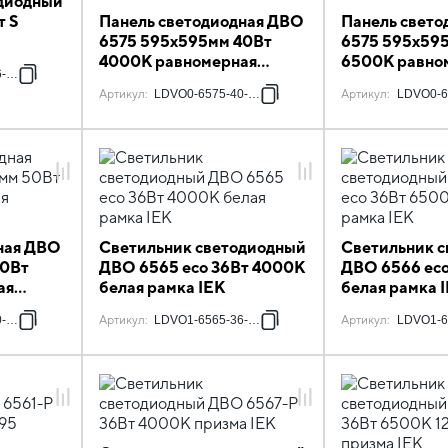
диодный
т S
Панель светодиодная ДВО
Панель свет
6575 595х595мм 40Вт
6575 595х59
4000К равномерная
6500К равно
-0-6500-K01
засветка опал IEK
засветка опал
Артикул
:
LDVO0-6575-40-4000-K01
Артикул
:
LDVO0-6
ная ДВО
Светильник светодиодный
Светильник 
50Вт
ДВО 6565 eco 36Вт 4000К
ДВО 6566 ec
ая
белая рамка IEK
белая рамка 
-6500-K01
Артикул
:
LDVO1-6565-36-0-4000-K01
Артикул
:
LDVO1-6