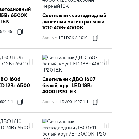
светодиодный
45Вт 6500К
Светильник светодиодный
 IEK
линейный магистральный
1010 40Вт 4000К
572-45-6500-K01
1200х54х58мм черный IEK
Артикул
:
LT-LDCK-8-1010-040-40-K02
ДВО 1606
Светильник ДВО 1607
ED 12Вт 6500
белый, круг LED 18Вт
4000 IP20 IEK
606-1-12-6500-K01
Артикул
:
LDVO0-1607-1-18-K01