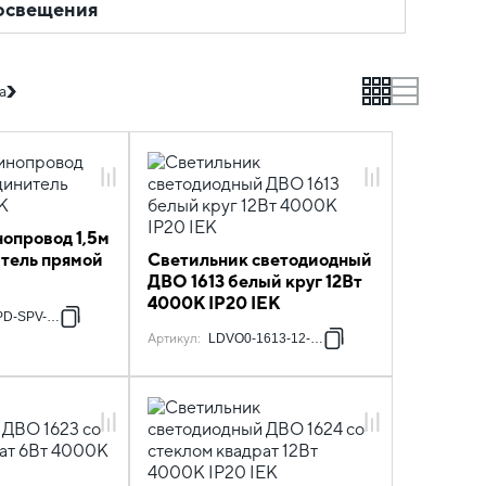
освещения
grid
list
а
опровод 1,5м
итель прямой
Светильник светодиодный
ДВО 1613 белый круг 12Вт
4000К IP20 IEK
D-SPV-1-K01
Артикул
:
LDVO0-1613-12-4000-K01