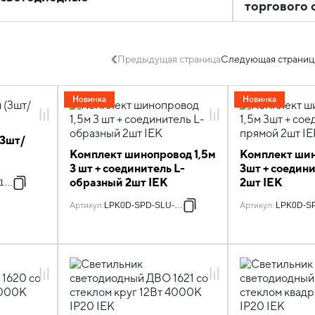
торгового 
Предыдущая страница
Следующая страниц
Новинка
Новинка
(3шт/
Комплект шинопровод 1,5м
Комплект шин
3 шт + соединитель L-
3шт + соедин
образный 2шт IEK
2шт IEK
15-K01-3
Артикул
:
LPK0D-SPD-SLU-1-K01
Артикул
:
LPK0D-SP