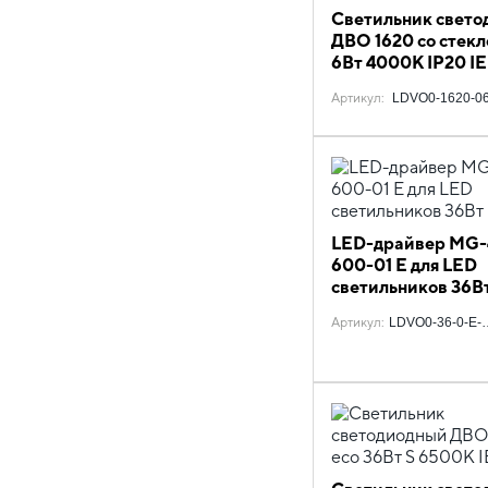
Светильник свето
ДВО 1620 со стекл
6Вт 4000К IP20 I
Артикул
:
LDVO0-1620-06
LED-драйвер MG-
600-01 E для LED
светильников 36В
Артикул
:
LDVO0-36-0-E-