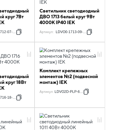
светодиодный
Светильник светодиодный
ый круг 7Вт
ДВО 1713 белый круг 9Вт
EK
4000К IP40 IEK
712-07-4000-K01
Артикул
:
LDVO0-1713-09-4000-K01
Комплект крепежных
светодиодный
элементов №2 (подвесной
ый круг 18Вт
монтаж) IEK
EK
Артикул
:
LDVO2D-PLP-6368
716-18-4000-K01