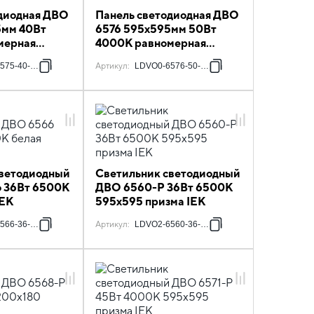
одиодная ДВО
Панель светодиодная ДВО
5мм 40Вт
6576 595х595мм 50Вт
мерная
4000К равномерная
 IEK
засветка опал IEK
575-40-6500-K01
Артикул
:
LDVO0-6576-50-4000-K01
светодиодный
Светильник светодиодный
o 36Вт 6500К
ДВО 6560-P 36Вт 6500К
IEK
595х595 призма IEK
566-36-0-6500-K01
Артикул
:
LDVO2-6560-36-6500-U-K01