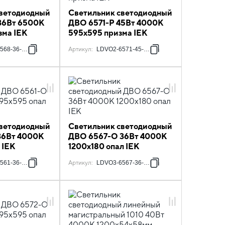
светодиодный
Светильник светодиодный
36Вт 6500К
ДВО 6571-P 45Вт 4000К
зма IEK
595х595 призма IEK
568-36-6500-K01
Артикул
:
LDVO2-6571-45-4000-K01
светодиодный
Светильник светодиодный
36Вт 4000К
ДВО 6567-O 36Вт 4000К
 IEK
1200х180 опал IEK
561-36-4000-U-K01
Артикул
:
LDVO3-6567-36-4000-K01