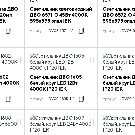
ная ДВО
Светильник светодиодный
Светильник 
х20мм
ДВО 6571-O 45Вт 4000К
ДВО 6572-O 
IEK
595х595 опал IEK
595х595 опал
-6500-K01
Артикул
:
LDVO3-6571-45-4000-K01
Артикул
:
LDVO3-6
1602
Светильник ДВО 1605
Светильник 
Вт 4000К
белый круг LED 12Вт
белый круг L
4000K IP20 IEK
IP20 IEK
7-K02
Артикул
:
LDVO0-1605-1-12-K02
Артикул
:
LDVO0-1