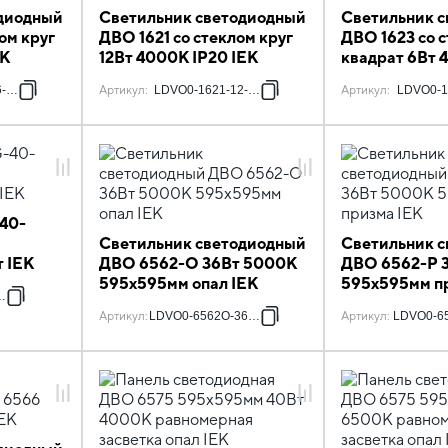
диодный
Светильник светодиодный
Светильник 
ом круг
ДВО 1621 со стеклом круг
ДВО 1623 со 
EK
12Вт 4000К IP20 IEK
квадрат 6Вт 
IEK
-4000-K01
Артикул
:
LDVO0-1621-12-4000-K01
Артикул
:
LDVO0-1
40-
Светильник светодиодный
Светильник 
т IEK
ДВО 6562-O 36Вт 5000К
ДВО 6562-P 
595х595мм опал IEK
595х595мм п
K01
Артикул
:
LDVO0-6562O-36-5000-K01
Артикул
:
LDVO0-65