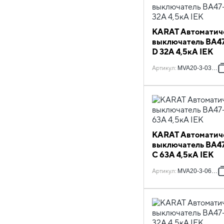
KARAT Автоматич
выключатель ВА47
D 32А 4,5кА IEK
Артикул
:
MVA20-3-032-D
KARAT Автоматич
выключатель ВА47
C 63А 4,5кА IEK
Артикул
:
MVA20-3-063-C