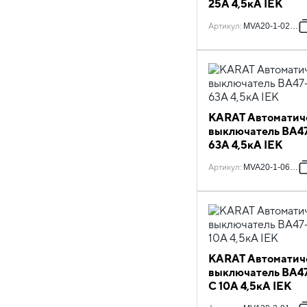
25А 4,5кА IEK
Артикул
:
MVA20-1-025-C
KARAT Автоматич
выключатель ВА47
63А 4,5кА IEK
Артикул
:
MVA20-1-063-C
KARAT Автоматич
выключатель ВА47
C 10А 4,5кА IEK