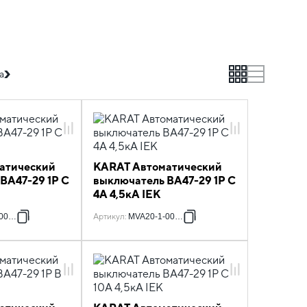
grid
list
а
атический
KARAT Автоматический
ВА47-29 1P C
выключатель ВА47-29 1P C
4А 4,5кА IEK
003-C
Артикул
:
MVA20-1-004-C