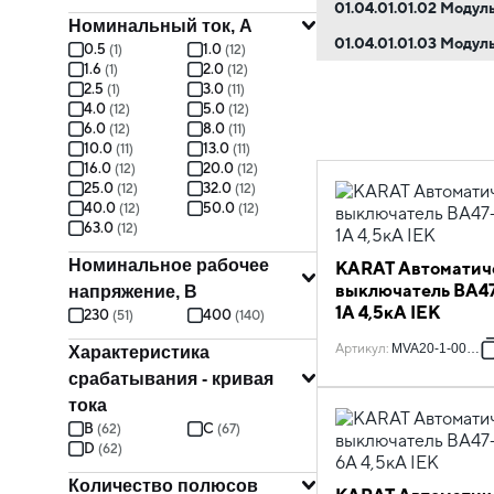
01.04.01.01.02 Моду
Номинальный ток, А
01.04.01.01.03 Моду
0.5
1.0
(
1
)
(
12
)
1.6
2.0
(
1
)
(
12
)
2.5
3.0
(
1
)
(
11
)
4.0
5.0
(
12
)
(
12
)
6.0
8.0
(
12
)
(
11
)
10.0
13.0
(
11
)
(
11
)
16.0
20.0
(
12
)
(
12
)
25.0
32.0
(
12
)
(
12
)
40.0
50.0
(
12
)
(
12
)
63.0
(
12
)
Номинальное рабочее
KARAT Автоматич
выключатель ВА47
напряжение, В
1А 4,5кА IEK
230
400
(
51
)
(
140
)
Артикул
:
MVA20-1-001-C
Характеристика
срабатывания - кривая
тока
B
C
(
62
)
(
67
)
D
(
62
)
Количество полюсов