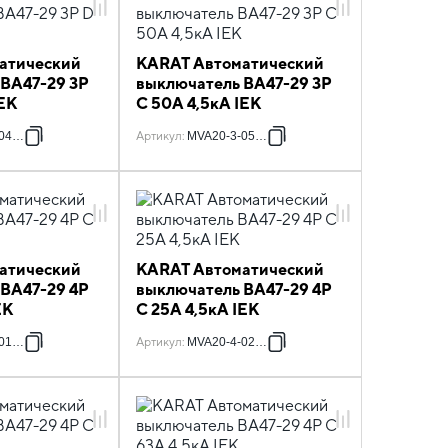
атический
KARAT Автоматический
 ВА47-29 3P
выключатель ВА47-29 3P
IEK
C 50А 4,5кА IEK
040-D
Артикул
:
MVA20-3-050-C
атический
KARAT Автоматический
 ВА47-29 4P
выключатель ВА47-29 4P
EK
C 25А 4,5кА IEK
016-C
Артикул
:
MVA20-4-025-C