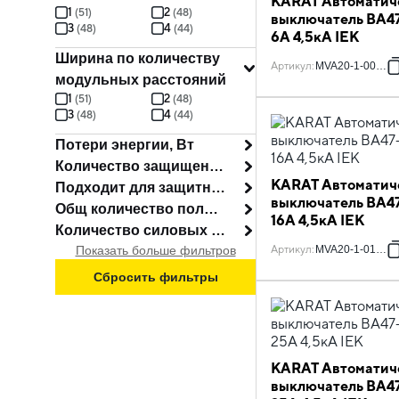
KARAT Автоматич
1
2
(
51
)
(
48
)
выключатель ВА47
3
4
(
48
)
(
44
)
6А 4,5кА IEK
Ширина по количеству
Артикул
:
MVA20-1-006-B
модульных расстояний
1
2
(
51
)
(
48
)
3
4
(
48
)
(
44
)
Потери энергии, Вт
Количество защищенных полюсов
KARAT Автоматич
Подходит для защитного выкл двигателя
выключатель ВА47
Общ количество полюсов
16А 4,5кА IEK
Количество силовых полюсов
Показать больше фильтров
Артикул
:
MVA20-1-016-B
Сбросить фильтры
KARAT Автоматич
выключатель ВА47